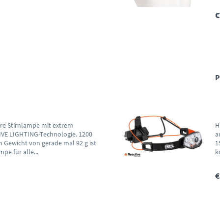
€
P
are Stirnlampe mit extrem
H
VE LIGHTING-Technologie. 1200
a
 Gewicht von gerade mal 92 g ist
1
pe für alle...
k
€