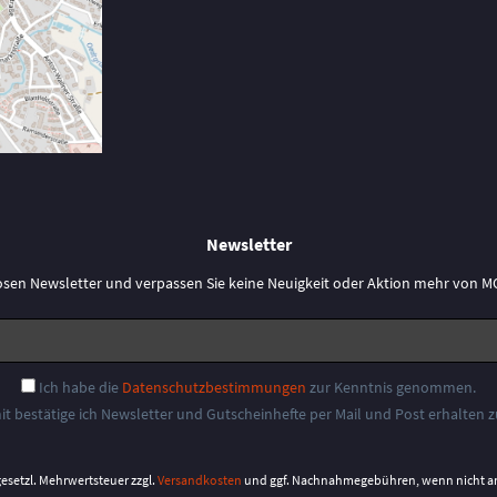
Newsletter
osen Newsletter und verpassen Sie keine Neuigkeit oder Aktion mehr vo
Ich habe die
Datenschutzbestimmungen
zur Kenntnis genommen.
it bestätige ich Newsletter und Gutscheinhefte per Mail und Post erhalten 
 gesetzl. Mehrwertsteuer zzgl.
Versandkosten
und ggf. Nachnahmegebühren, wenn nicht a