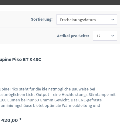
Sortierung:
Artikel pro Seite:
upine Piko BT X 4SC
upine Piko steht für die kleinstmögliche Bauweise bei
estmöglichem Licht-Output – eine Hochleistungs-Stirnlampe mit
.100 Lumen bei nur 60 Gramm Gewicht. Das CNC-gefräste
luminiumgehäuse bietet optimale Wärmeableitung und
obustheit....
 420,00 *