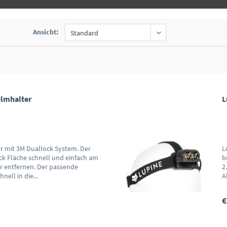
Ansicht:
elmhalter
L
r mit 3M Duallock System. Der
L
ock Fläche schnell und einfach am
b
 entfernen. Der passende
2
nell in die...
A
R
€