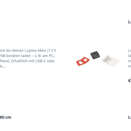
L
st du deinen Lupine Akku (7.2 V
L
SB-Geräten laden – z. B. am PC,
l
Panel. Erhältlich mit USB-C oder
m
....
m
€
 60 cm
L