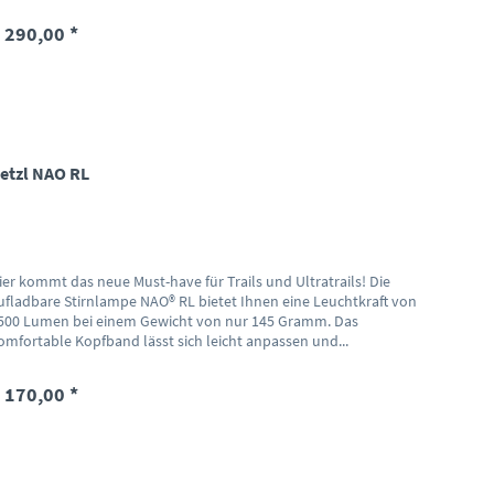
 290,00 *
etzl NAO RL
ier kommt das neue Must-have für Trails und Ultratrails! Die
ufladbare Stirnlampe NAO® RL bietet Ihnen eine Leuchtkraft von
500 Lumen bei einem Gewicht von nur 145 Gramm. Das
omfortable Kopfband lässt sich leicht anpassen und...
 170,00 *