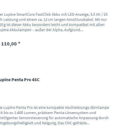
er Lupine SmartCore FastClick Akku mit LED-Anzeige, 3.5 Ah / 25
h Leistung und einem ca. 12 cm langen Anschlusskabel. Mit nur
20 g ist dieser Akku besonders leicht und kompatibel mit allen
upine Akkulampen – außer der Alpha. Aufgrund...
 110,00 *
upine Penta Pro 4SC
ie Lupine Penta Pro ist eine kompakte Hochleistungs-Stirnlampe
it bis zu 1.400 Lumen, präzisem Penta-Linsensystem und
ntelligenter Sensorsteuerung für automatische Anpassung durch
mgebungshelligkeit und Neigung. Das CNC-gefräste...