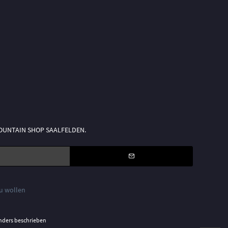
n MOUNTAIN SHOP SAALFELDEN.
zu wollen
nders beschrieben