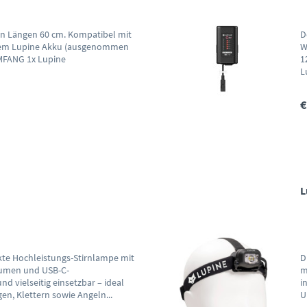
en Längen 60 cm. Kompatibel mit
D
rnem Lupine Akku (ausgenommen
W
MFANG 1x Lupine
1
L
€
L
kte Hochleistungs-Stirnlampe mit
D
 Lumen und USB-C-
m
nd vielseitig einsetzbar – ideal
i
en, Klettern sowie Angeln...
U