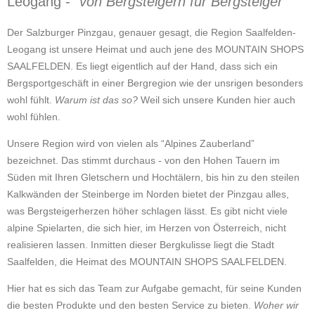
Leogang -
“von Bergsteigern für Bergsteiger”
Der Salzburger Pinzgau, genauer gesagt, die Region Saalfelden-
Leogang ist unsere Heimat und auch jene des MOUNTAIN SHOPS
SAALFELDEN. Es liegt eigentlich auf der Hand, dass sich ein
Bergsportgeschäft in einer Bergregion wie der unsrigen besonders
wohl fühlt.
Warum ist das so?
Weil sich unsere Kunden hier auch
wohl fühlen.
Unsere Region wird von vielen als “Alpines Zauberland”
bezeichnet. Das stimmt durchaus - von den Hohen Tauern im
Süden mit Ihren Gletschern und Hochtälern, bis hin zu den steilen
Kalkwänden der Steinberge im Norden bietet der Pinzgau alles,
was Bergsteigerherzen höher schlagen lässt. Es gibt nicht viele
alpine Spielarten, die sich hier, im Herzen von Österreich, nicht
realisieren lassen. Inmitten dieser Bergkulisse liegt die Stadt
Saalfelden, die Heimat des
MOUNTAIN SHOPS SAALFELDEN
.
Hier hat es sich das Team zur Aufgabe gemacht, für seine Kunden
die besten Produkte und den besten Service zu bieten.
Woher wir