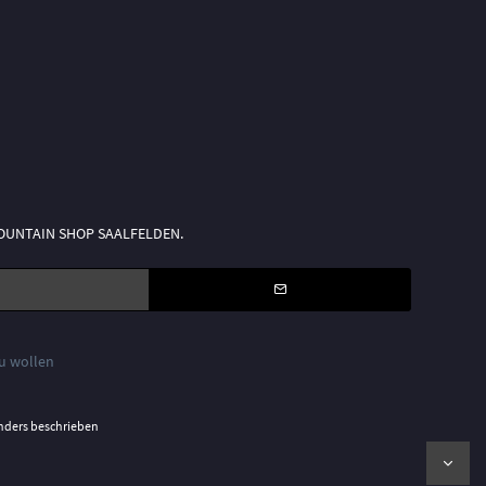
n MOUNTAIN SHOP SAALFELDEN.
zu wollen
nders beschrieben