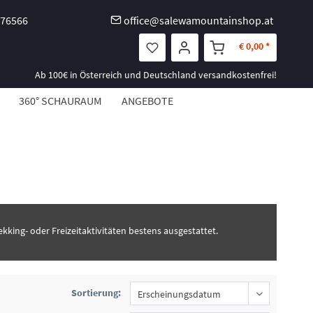
-76566
office@salewamountainshop.at
€ 0,00 *
Ab 100€ in Österreich und Deutschland versandkostenfrei!
360° SCHAURAUM
ANGEBOTE
ekking- oder Freizeitaktivitäten bestens ausgestattet.
Sortierung: