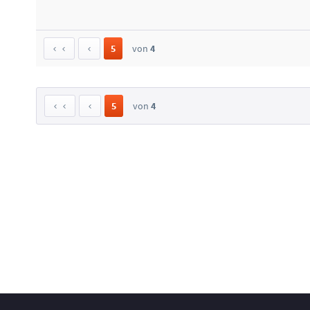
5
von
4
5
von
4