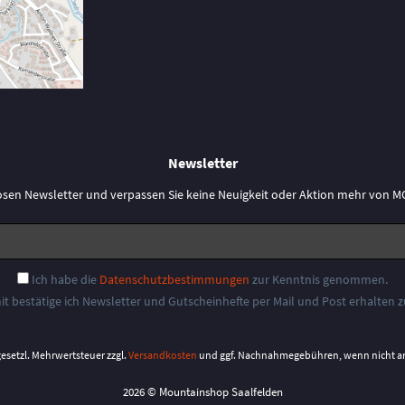
Newsletter
osen Newsletter und verpassen Sie keine Neuigkeit oder Aktion mehr vo
Ich habe die
Datenschutzbestimmungen
zur Kenntnis genommen.
it bestätige ich Newsletter und Gutscheinhefte per Mail und Post erhalten 
 gesetzl. Mehrwertsteuer zzgl.
Versandkosten
und ggf. Nachnahmegebühren, wenn nicht a
2026 © Mountainshop Saalfelden