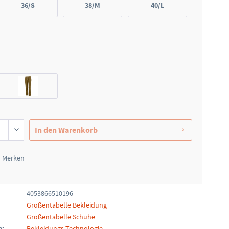
36/S
38/M
40/L
In den
Warenkorb
Merken
4053866510196
Größentabelle Bekleidung
Größentabelle Schuhe
e:
Bekleidungs-Technologie