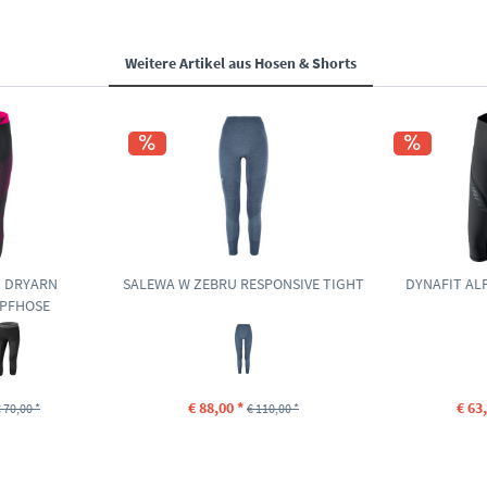
Weitere Artikel aus
Hosen & Shorts
D DRYARN
SALEWA W ZEBRU RESPONSIVE TIGHT
DYNAFIT ALP
PFHOSE
€ 88,00 *
€ 63
 70,00 *
€ 110,00 *