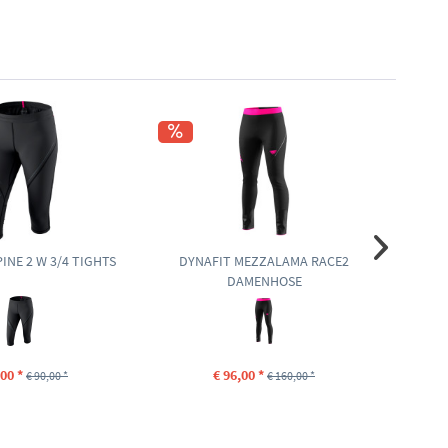
INE 2 W 3/4 TIGHTS
DYNAFIT MEZZALAMA RACE2
SA
DAMENHOSE
,00 *
€ 96,00 *
€ 90,00 *
€ 160,00 *