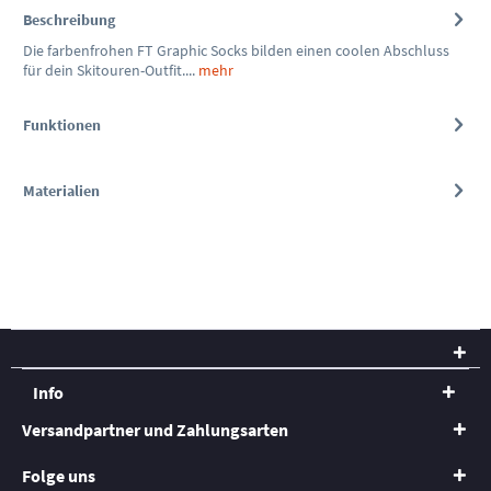
Beschreibung
Die farbenfrohen FT Graphic Socks bilden einen coolen Abschluss
für dein Skitouren-Outfit....
mehr
Funktionen
Materialien
Info
Versandpartner und Zahlungsarten
Folge uns