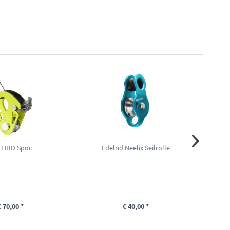
LRID Spoc
Edelrid Neelix Seilrolle
Pet
€ 70,00 *
€ 40,00 *