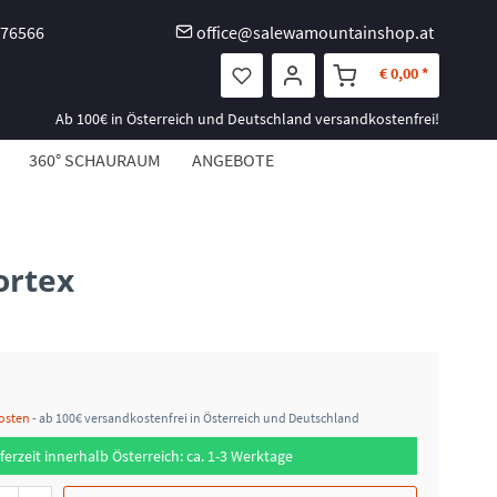
-76566
office@salewamountainshop.at
€ 0,00 *
Ab 100€ in Österreich und Deutschland versandkostenfrei!
360° SCHAURAUM
ANGEBOTE
ortex
kosten
- ab 100€ versandkostenfrei in Österreich und Deutschland
ferzeit innerhalb Österreich: ca. 1-3 Werktage