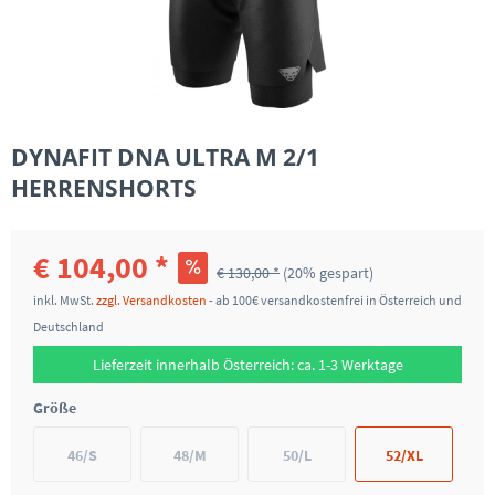
DYNAFIT DNA ULTRA M 2/1
HERRENSHORTS
€ 104,00 *
€ 130,00 *
(20% gespart)
inkl. MwSt.
zzgl. Versandkosten
- ab 100€ versandkostenfrei in Österreich und
Deutschland
Lieferzeit innerhalb Österreich: ca. 1-3 Werktage
Größe
46/S
48/M
50/L
52/XL