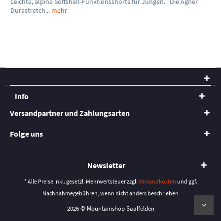
Leichte, alpine Softshell-Funktionsshorts für Jungen. Die Agner
Durastretch...
mehr
Info
Versandpartner und Zahlungsarten
Folge uns
Newsletter
* Alle Preise inkl. gesetzl. Mehrwertsteuer zzgl.
Versandkosten
und ggf.
Nachnahmegebühren, wenn nicht anders beschrieben
2026 © Mountainshop Saalfelden