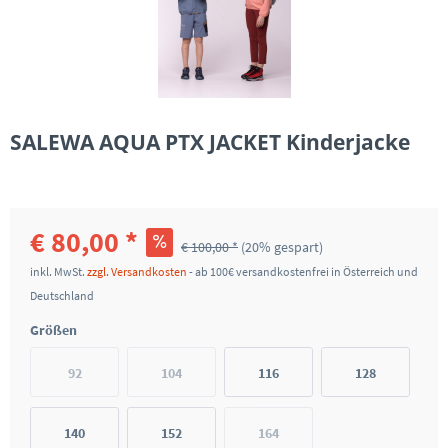
SALEWA AQUA PTX JACKET Kinderjacke
€ 80,00 *
€ 100,00 *
(20% gespart)
inkl. MwSt.
zzgl. Versandkosten
- ab 100€ versandkostenfrei in Österreich und
Deutschland
Größen
92
104
116
128
140
152
164