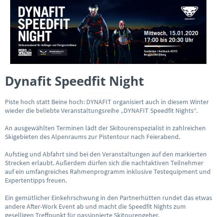
Dynafit Speedfit Night
Piste hoch statt Beine hoch: DYNAFIT organisiert auch in diesem Winter
wieder die beliebte Veranstaltungsreihe „DYNAFIT Speedfit Nights“.
An ausgewählten Terminen lädt der Skitourenspezialist in zahlreichen
Skigebieten des Alpenraums zur Pistentour nach Feierabend.
Aufstieg und Abfahrt sind bei den Veranstaltungen auf den markierten
Strecken erlaubt. Außerdem dürfen sich die nachtaktiven Teilnehmer
auf ein umfangreiches Rahmenprogramm inklusive Testequipment und
Expertentipps freuen.
Ein gemütlicher Einkehrschwung in den Partnerhütten rundet das etwas
andere After-Work Event ab und macht die Speedfit Nights zum
geselligen Treffpunkt für passionierte Skitourengeher.