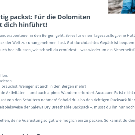
tig packst: Für die Dolomiten
 dich hinführt!
anderabenteuer in den Bergen geht. Sei es für einen Tagesausflug, eine H
sack der Welt zur unangenehmen Last. Gut durchdachtes Gepäck ist bequem un
auch beeinflussen, wie schnell du ermüdest – was wiederum ein Sicherheitsfak
ffen.
zieren.
h brauchst. Weniger ist auch in den Bergen mehr!
gende Aktivitäten – und auch alpines Wandern erfordert Ausdauer. Es ist n
Last von den Schultern nehmen! Sobald du also den richtigen Rucksack für
beispielsweise der Salewa Dry Breathable Backpack –, musst du ihn nur noch 
helfen, deine Ausrüstung so gut wie möglich ein zu packen. So kannst du dei