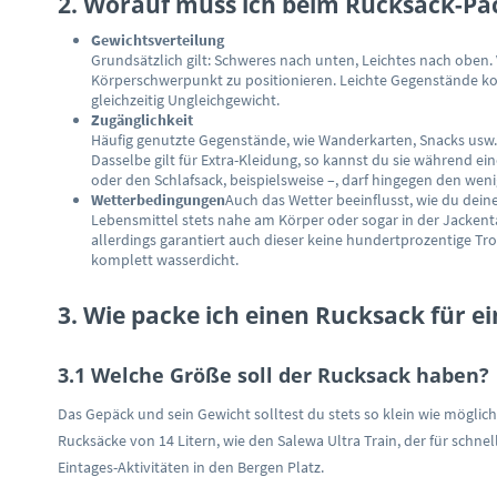
2. Worauf muss ich beim Rucksack-Pa
Gewichtsverteilung
Grundsätzlich gilt: Schweres nach unten, Leichtes nach obe
Körperschwerpunkt zu positionieren. Leichte Gegenstände ko
gleichzeitig Ungleichgewicht.
Zugänglichkeit
Häufig genutzte Gegenstände, wie Wanderkarten, Snacks usw., 
Dasselbe gilt für Extra-Kleidung, so kannst du sie während ei
oder den Schlafsack, beispielsweise –, darf hingegen den wen
Wetterbedingungen
Auch das Wetter beeinflusst, wie du dein
Lebensmittel stets nahe am Körper oder sogar in der Jackenta
allerdings garantiert auch dieser keine hundertprozentige Tro
komplett wasserdicht.
3. Wie packe ich einen Rucksack für e
3.1 Welche Größe soll der Rucksack haben?
Das Gepäck und sein Gewicht solltest du stets so klein wie möglich
Rucksäcke von 14 Litern, wie den Salewa Ultra Train, der für schne
Eintages-Aktivitäten in den Bergen Platz.