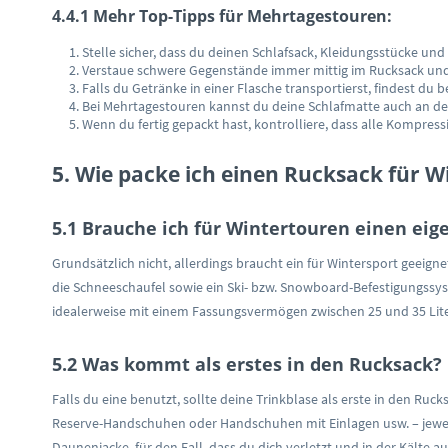
4.4.1 Mehr Top-Tipps für Mehrtagestouren:
Stelle sicher, dass du deinen Schlafsack, Kleidungsstücke un
Verstaue schwere Gegenstände immer mittig im Rucksack und a
Falls du Getränke in einer Flasche transportierst, findest du 
Bei Mehrtagestouren kannst du deine Schlafmatte auch an der
Wenn du fertig gepackt hast, kontrolliere, dass alle Kompress
5. Wie packe ich einen Rucksack für 
5.1 Brauche ich für Wintertouren einen ei
Grundsätzlich nicht, allerdings braucht ein für Wintersport geei
die Schneeschaufel sowie ein Ski- bzw. Snowboard-Befestigungssys
idealerweise mit einem Fassungsvermögen zwischen 25 und 35 Lit
5.2 Was kommt als erstes in den Rucksack?
Falls du eine benutzt, sollte deine Trinkblase als erste in den Ru
Reserve-Handschuhen oder Handschuhen mit Einlagen usw. – jewei
Daunenjacke, für den Fall, dass du dich verletzt und in der Kälte au