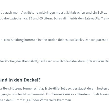
 du auch mehr Ausrüstung mitbringen musst: Schlafsachen und ein Zelt zum
dabei zwischen ca. 35 und 65 Litern. Schau dir hierfür den Salewa Alp Train
r Extra-Kleidung kommen in den Boden deines Rucksacks. Danach packst du a
der Kocher, der Brennstoff, das Essen usw. Achte dabei darauf, dass sie zu 
und in den Deckel?
illen, Mützen, Sonnenschutz, Erste-Hilfe-Set usw. verstaust du am besten
ngen, wo du leicht ran kommst. Für Pausen kann es außerdem nützlich sein
schen den Gummizug auf der Vorderseite klemmen.