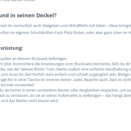
und in seinen Deckel?
hast du vermutlich auch Steigeisen und Skihaftfelle mit dabei – diese brings
llen im eigenen Schutzbrillen-Fach Platz finden, oder aber ganz oben im 
usrüstung:
 außen an deinem Rucksack befestigen.
t sind. Kontrolliere die Anweisungen vom (Rucksack-)Hersteller, falls du dir 
cke, wie der Salewa Winter Train, bieten zudem eine einfache Handhabung u
 und muss für den Notfall stets einfach und schnell zugänglich sein. Bring
rage ihn in einer Tasche im Inneren deiner Jacke. Beachte auch, dass es nich
ie korrekt verwendet!
t du sie immer in einen verstärkten Beutel oder dergleichen einpacken, um 
sack zu verstauen, als sie an seiner Außenseite zu befestigen – das hängt ab
t und das Wetter nicht besser wird.