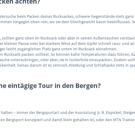
cken achten?
n. Versuche beim Packen deines Rucksackes, schwere Gegenstände stets ga
mmen hingegen oben rein, wo sie dein Gleichgewicht kaum beeinflussen. So
sollten ganz oben im Rucksack oder aber in seinen Außentaschen verstaut w
ner kleinen Pause oder bei starkem Wind auf dem Gipfel schnell raus- und an
iger leicht zugänglichen Platz ganz unten im Rucksack einnehmen.
en Rucksack packen solltest. So können kalte Temperaturen dazu führen, dass
sche unterzubringen, oder aber, sie in Isolierfolie einzupacken. Zudem soll
ckenheit. Genau darum ist es sinnvoll, Kleidung und Schlafsäcke stets in s
ine eintägige Tour in den Bergen?
 halten – immer der Bergsportart und der Ausrüstung (z. B. Eispickel, Steige
llen Bergsport konzipiert und damit klein gehalten ist, oder den MTN Trainer