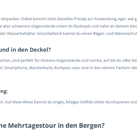
 einpacken. Dabei kommt stets dasselbe Prinzip zur Anwendung, egal, wie g
aue also schwerere Gegenstände unten im Rucksack und nahe an deinem Körp
oder Wasserbehälter. Anschließend kannst du einen Regen- und Wärmeschut
und in den Deckel?
n, sind perfekt für kleinere Gegenstände und solche, auf die du öfter bzw. i
üssel, Smartphone, Wanderkarte, Kompass usw. sind in den oberen Fächern de
ung:
. Auf diese Weise kannst du enges, felsiges Gefilde sicher durchqueren un
ine Mehrtagestour in den Bergen?