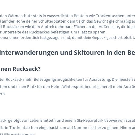
d den Wärmeschutz stets in wasserdichten Beuteln wie Trockentaschen unter
uf der Höhe deiner Schulterblätter, damit sich das Gewicht gleichmäßig au
bei Rucksäcken wie dem Alptrek dehnbare Fächer an der Außenseite, die ideal 
 Unterseite des Rucksackes befestigen, um Platz zu sparen.
ionsriemen ordentlich festgezogen sind, damit dein Gepäck gesichert bleibt.
Winterwanderungen und Skitouren in den B
genen Rucksack?
gneter Rucksack mehr Befestigungsmöglichkeiten für Ausrüstung. Die meiste
tem und einen Platz für den Helm. Wintersport bedarf generell mehr Ausrüs
ern.
cksack, gefolgt von Lebensmitteln und einem Ski-Reparaturkit sowie von zusä
ls in Trockentaschen eingepackt, um auf Nummer sicher zu gehen. Nimm auß
f Hilfe warten musst.