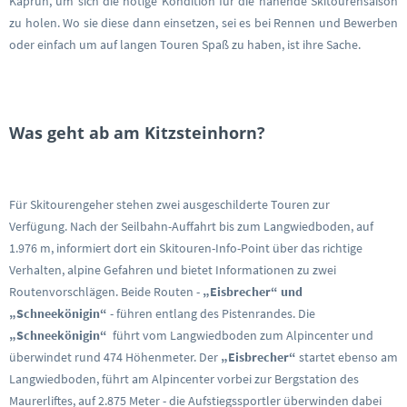
Kaprun, um sich die nötige Kondition für die nahende Skitourensaison
zu holen. Wo sie diese dann einsetzen, sei es bei Rennen und Bewerben
oder einfach um auf langen Touren Spaß zu haben, ist ihre Sache.
Was geht ab am Kitzsteinhorn?
Für Skitourengeher stehen zwei ausgeschilderte Touren zur
Verfügung. Nach der Seilbahn-Auffahrt bis zum Langwiedboden, auf
1.976 m, informiert dort ein Skitouren-Info-Point über das richtige
Verhalten, alpine Gefahren und bietet Informationen zu zwei
Routenvorschlägen. Beide Routen -
„Eisbrecher“ und
„Schneekönigin“
- führen entlang des Pistenrandes. Die
„Schneekönigin“
führt vom Langwiedboden zum Alpincenter und
überwindet rund 474 Höhenmeter. Der
„Eisbrecher“
startet ebenso am
Langwiedboden, führt am Alpincenter vorbei zur Bergstation des
Maurerliftes, auf 2.875 Meter - die Aufstiegssportler überwinden dabei