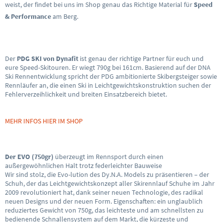
weist, der findet bei uns im Shop genau das Richtige Material für
Speed
& Performance
am Berg.
Der
PDG SKI von Dynafit
ist genau der richtige Partner für euch und
eure Speed-Skitouren.
Er wiegt 790g bei 161cm.
Basierend auf der DNA
Ski Rennentwicklung spricht der PDG ambitionierte Skibergstei
ger sowie
Rennläufer an, die einen Ski in Leichtgewichtskonstruktion suchen der
Fehlerverzeihlichkeit und breiten Einsatzbereich bietet.
MEHR INFOS HIER IM SHOP
Der EVO (750gr)
überzeugt im Rennsport durch einen
außergewöhnlichen Halt trotz federleichter Bauweise
Wir sind stolz, die Evo-lution des Dy.N.A. Models zu präsentieren – der
Schuh, der das Leichtgewichtskonzept aller Skirennlauf Schuhe im Jahr
2009 revolutioniert hat, dank seiner neuen Technologie, des radikal
neuen Designs und der neuen Form. Eigenschaften: ein unglaublich
reduziertes Gewicht von 750g, das leichteste und am schnellsten zu
bedienende Schnallensystem auf dem Markt, die kürzeste und