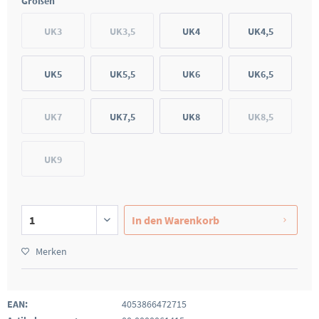
Größen
UK3
UK3,5
UK4
UK4,5
UK5
UK5,5
UK6
UK6,5
UK7
UK7,5
UK8
UK8,5
UK9
In den
Warenkorb
Merken
EAN:
4053866472715