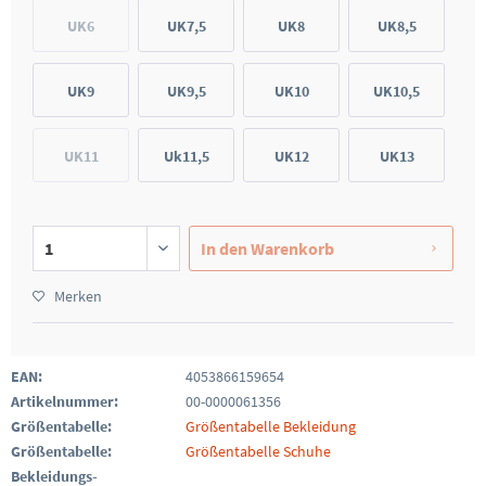
UK6
UK7,5
UK8
UK8,5
UK9
UK9,5
UK10
UK10,5
UK11
Uk11,5
UK12
UK13
In den
Warenkorb
Merken
EAN:
4053866159654
Artikelnummer:
00-0000061356
Größentabelle:
Größentabelle Bekleidung
Größentabelle:
Größentabelle Schuhe
Bekleidungs-