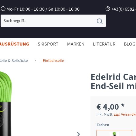
Mo-Fr 10:00 - 18:30 / Sa 10:00 - 16:00
+43(0) 6582
AUSRÜSTUNG
SKISPORT
MARKEN
LITERATUR
BLOG
Seile & Seilsäcke
Einfachseile
Edelrid Ca
End-Seil m
€ 4,00 *
inkl. MwSt.
zzgl. Versand
Farben