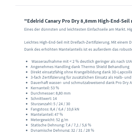
"Edelrid Canary Pro Dry 8,8mm High-End-Seil m
Eines der dünnsten und leichtesten Einfachseile am Markt. Hig
Leichtes High-End-Seil mit Dreifach-Zertifizierung. Mit ein
Dank des erhöhten Mantelanteils ist es außerdem das robustes
Wasseraufnahme mit < 2 % deutlich geringer als nach UIA
Angenehmes Handling dank Thermo Shield Behandlung
Direkt einsatzfähig ohne Krangelbildung dank 3D-Lapcoili
3-fach Zertifizierung für zusätzlichen Einsatz als Halb- und
Dauerhaft wasser- und schmutzabweisend dank Pro Dry 
Kernanteil: 53 %
Durchmesser: 8,80 mm
Schnittwert: 14
Sturzanzahl: 5 / 24 / 30
Fangstoss: 8,4 / 6,4 / 10,6 kN
Mantelanteil: 47 %
Metergewicht: 52 g/m
Statische Dehnung: 7,4 / 7,1 / 5,6 %
Dynamische Dehnung: 32 / 31 / 28 %