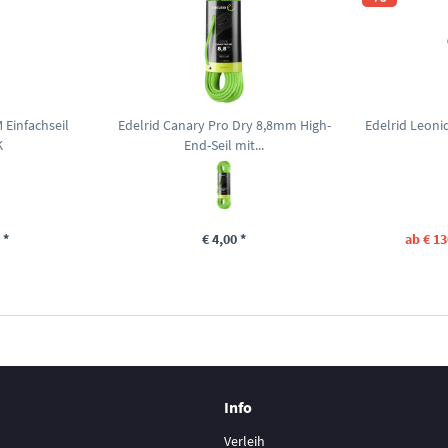
Einfachseil
Edelrid Canary Pro Dry 8,8mm High-
Edelrid Leoni
K
End-Seil mit...
 *
€ 4,00 *
ab € 13
Info
Verleih