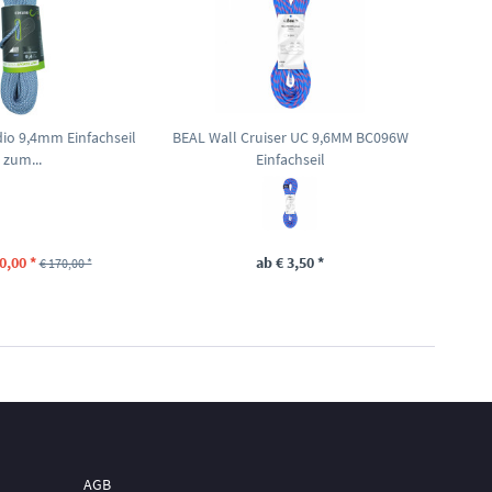
dio 9,4mm Einfachseil
BEAL Wall Cruiser UC 9,6MM BC096W
zum...
Einfachseil
0,00 *
ab € 3,50 *
€ 170,00 *
AGB