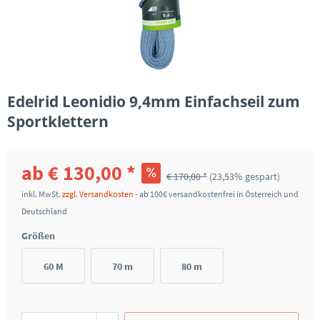
Edelrid Leonidio 9,4mm Einfachseil zum
Sportklettern
ab € 130,00 *
€ 170,00 *
(23,53% gespart)
inkl. MwSt.
zzgl. Versandkosten
- ab 100€ versandkostenfrei in Österreich und
Deutschland
Größen
60 M
70 m
80 m