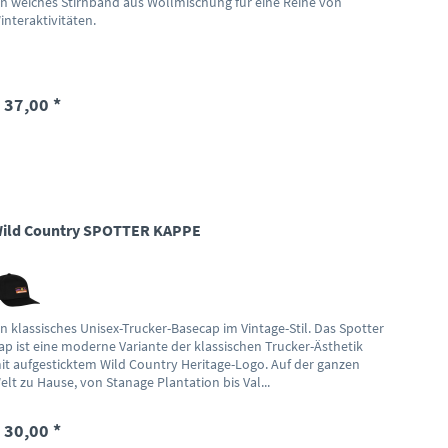
in weiches Stirnband aus Wollmischung für eine Reihe von
interaktivitäten.
 37,00 *
ild Country SPOTTER KAPPE
in klassisches Unisex-Trucker-Basecap im Vintage-Stil. Das Spotter
ap ist eine moderne Variante der klassischen Trucker-Ästhetik
it aufgesticktem Wild Country Heritage-Logo. Auf der ganzen
elt zu Hause, von Stanage Plantation bis Val...
 30,00 *