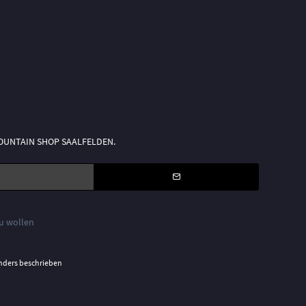
n MOUNTAIN SHOP SAALFELDEN.
zu wollen
nders beschrieben