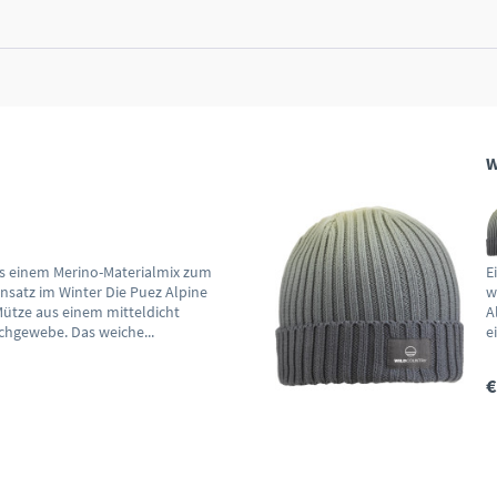
W
s einem Merino-Materialmix zum
E
insatz im Winter Die Puez Alpine
w
ütze aus einem mitteldicht
A
chgewebe. Das weiche...
e
€