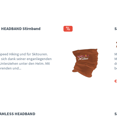
 HEADBAND Stirnband
S
peed Hiking und für Skitouren.
M
 sich dank seiner enganliegenden
M
nterziehen unter den Helm. Mit
d
erenden und...
b
€
EAMLESS HEADBAND
S