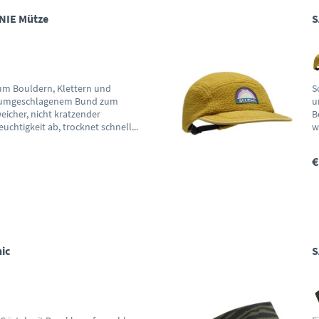
NIE Mütze
S
um Bouldern, Klettern und
S
it umgeschlagenem Bund zum
u
weicher, nicht kratzender
B
uchtigkeit ab, trocknet schnell...
w
€
nic
S