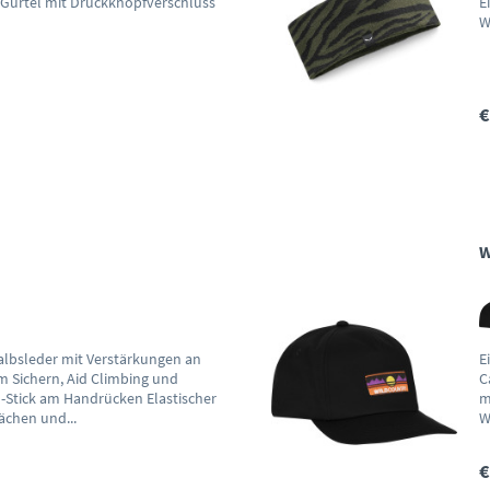
r Gürtel mit Druckknopfverschluss
E
W
€
W
lbsleder mit Verstärkungen an
E
m Sichern, Aid Climbing und
C
-Stick am Handrücken Elastischer
m
ächen und...
W
€