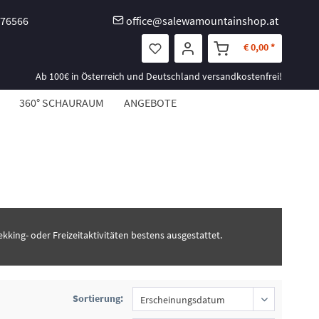
-76566
office@salewamountainshop.at
€ 0,00 *
Ab 100€ in Österreich und Deutschland versandkostenfrei!
360° SCHAURAUM
ANGEBOTE
ekking- oder Freizeitaktivitäten bestens ausgestattet.
Sortierung: