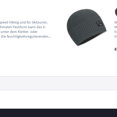
peed Hiking und für Skitouren.
W
chmalen Passform kann das X-
M
 unter dem Kletter- oder
h
Die feuchtigkeitsregulierenden...
D
€