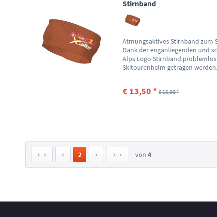
Stirnband
Atmungsaktives Stirnband zum S
Dank der enganliegenden und s
Alps Logo Stirnband problemlos
Skitourenhelm getragen werden. 
€ 13,50 *
€ 15,00 *
2
von
4